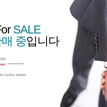
For
SALE
매 중
입니다
COM
Sale
! *************
or further details