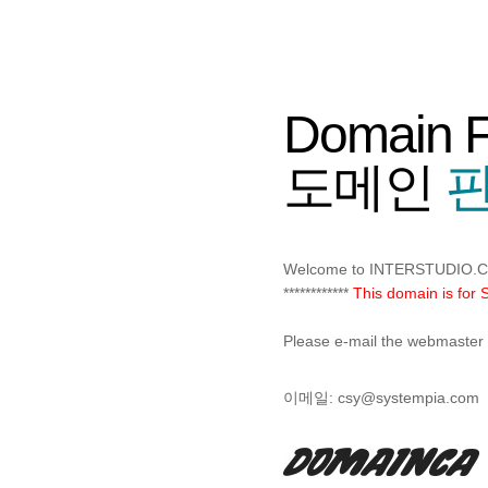
Domain 
도메인
판
Welcome to INTERSTUDIO.
************
This domain is for 
Please e-mail the webmaster f
이메일:
csy@systempia.com